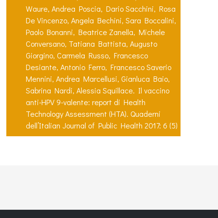
Waure, Andrea Poscia, Dario Sacchini, Rosa
De Vincenzo, Angela Bechini, Sara Boccalini,
Paolo Bonanni, Beatrice Zanella, Michele
Conversano, Tatiana Battista, Augusto
Giorgino, Carmela Russo, Francesco
Desiante, Antonio Ferro, Francesco Saverio
Mennini, Andrea Marcellusi, Gianluca Baio,
Sabrina Nardi, Alessia Squillace. Il vaccino
anti-HPV 9-valente: report di Health
Technology Assessment (HTA). Quaderni
dell’Italian Journal of Public Health 2017: 6 (5)